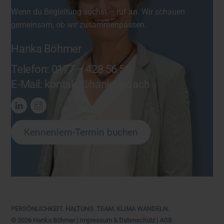
Wenn du Begleitung suchst – ruf an. Wir schauen
gemeinsam, ob wir zusammenpassen.
Hanka Böhmer
Telefon: 0177 – 428 56 55
E-Mail:
kontakt@hanka.coach
Kennenlern-Termin buchen
PERSÖNLICHKEIT. HALTUNG. TEAM. KLIMA WANDELN.
© 2026 Hanka Böhmer |
Impressum
&
Datenschutz
|
AGB