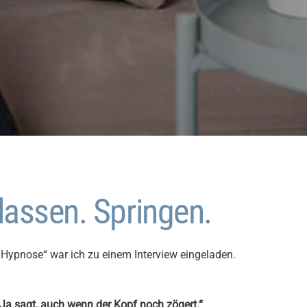
lassen. Springen.
t Hypnose“ war ich zu einem Interview eingeladen.
 Ja sagt, auch wenn der Kopf noch zögert.“