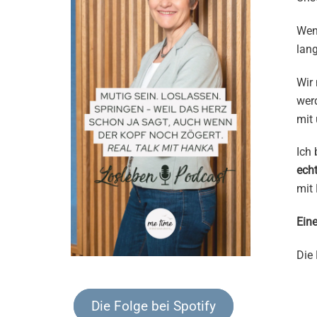
Wenn
lang
Wir 
werd
mit
Ich 
echt
mit
Eine
Die 
Die Folge bei Spotify