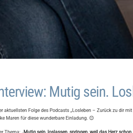
terview: Mutig sein. Los
er aktuellsten Folge des Podcasts „Losleben – Zurück zu dir mi
ke Maren für diese wunderbare Einladung. 😊
er Thema:
„Mutig sein, loslassen, springen, weil das Herz schon